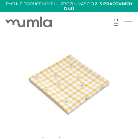
RYCHLÉ DORUČENÍ V EU – ZBOŽÍ U VÁS DO
2–3 PRACOVNÍCH
DNŮ