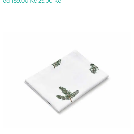
od
189.00
Kč
25.00
Kč