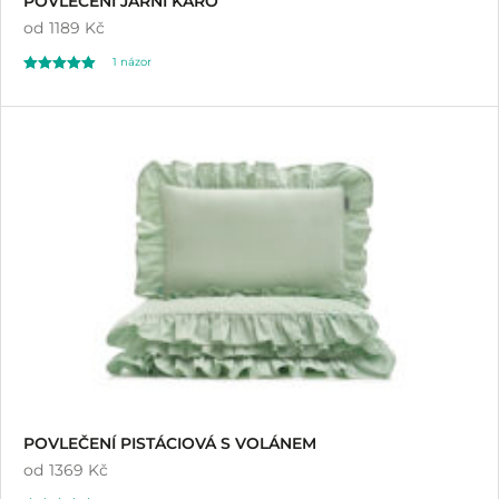
POVLEČENÍ JARNÍ KÁRO
od
1189 Kč
1
názor
Hodnoceno
1
5.00
z 5 na základě
hodnocení
zákazníka
POVLEČENÍ PISTÁCIOVÁ S VOLÁNEM
od
1369 Kč