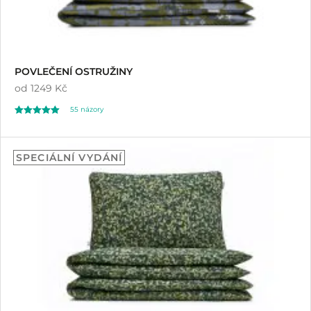
POVLEČENÍ OSTRUŽINY
od
1249 Kč
55
názory
Hodnoceno
55
4.96
SPECIÁLNÍ VYDÁNÍ
z 5 na základě
hodnocení
zákazníků