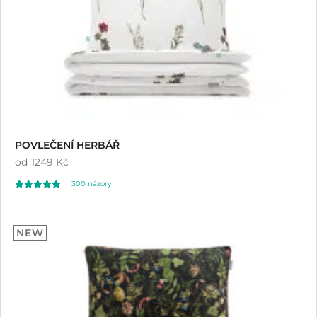
POVLEČENÍ HERBÁŘ
od
1249 Kč
300
názory
Hodnoceno
300
4.96
NEW
z 5 na základě
hodnocení
zákazníků