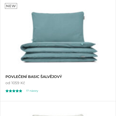
5.00
NEW
z 5 na základě
hodnocení
zákazníků
POVLEČENÍ BASIC ŠALVĚJOVÝ
od
1059 Kč
17
názory
Hodnoceno
17
5.00
z 5 na základě
hodnocení