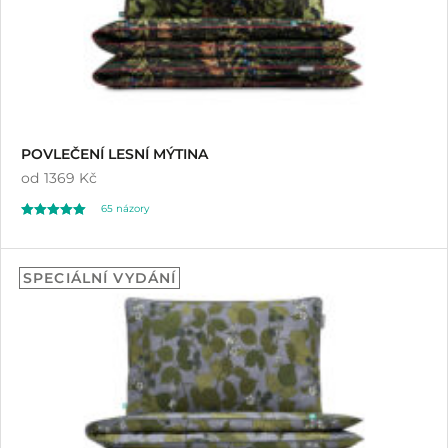
POVLEČENÍ LESNÍ MÝTINA
od
1369 Kč
65
názory
Hodnoceno
65
4.98
SPECIÁLNÍ VYDÁNÍ
z 5 na základě
hodnocení
zákazníků