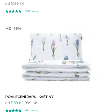
od
1059 Kč
558
názory
Hodnoceno
558
4.97
AŽ -16%
z 5 na základě
hodnocení
zákazníků
POVLEČENÍ JARNÍ KVĚTINY
od
1189 Kč
999 Kč
40
názory