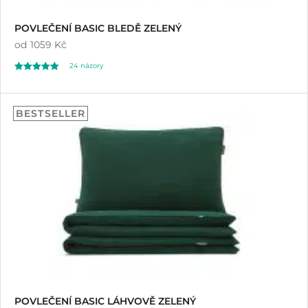
POVLEČENÍ BASIC BLEDĚ ZELENÝ
od
1059 Kč
24
názory
Hodnoceno
24
5.00
BESTSELLER
z 5 na základě
hodnocení
zákazníků
POVLEČENÍ BASIC LÁHVOVĚ ZELENÝ