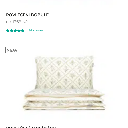
POVLEČENÍ BOBULE
od
1369 Kč
95
názory
Hodnoceno
95
4.97
NEW
z 5 na základě
hodnocení
zákazníků