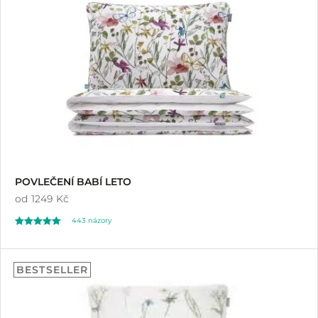
POVLEČENÍ BABÍ LETO
od
1249 Kč
443
názory
Hodnoceno
443
4.96
BESTSELLER
z 5 na základě
hodnocení
zákazníků