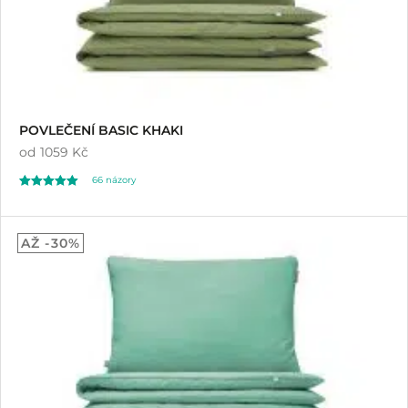
POVLEČENÍ BASIC KHAKI
od
1059 Kč
66
názory
Hodnoceno
66
5.00
AŽ -30%
z 5 na základě
hodnocení
zákazníků