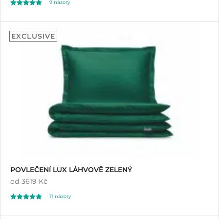
9
názory
Hodnoceno
9
4.89
EXCLUSIVE
z 5 na základě
hodnocení
zákazníků
POVLEČENÍ LUX LÁHVOVĚ ZELENÝ
od
3619 Kč
11
názory
Hodnoceno
11