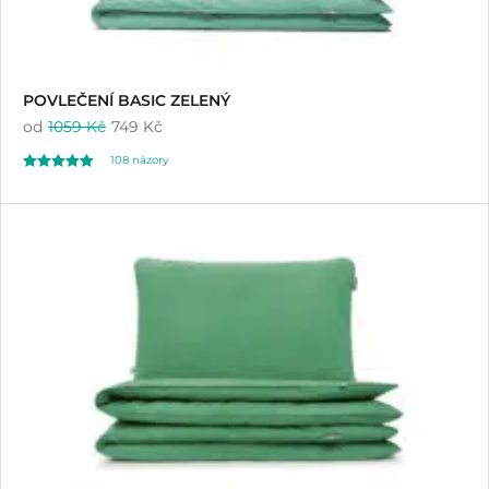
POVLEČENÍ BASIC ZELENÝ
od
1059 Kč
749 Kč
108
názory
Hodnoceno
108
4.98
z 5 na základě
hodnocení
zákazníků