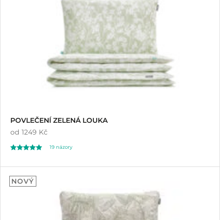
zákazníků
POVLEČENÍ ZELENÁ LOUKA
od
1249 Kč
19
názory
Hodnoceno
19
5.00
NOVÝ
z 5 na základě
hodnocení
zákazníků