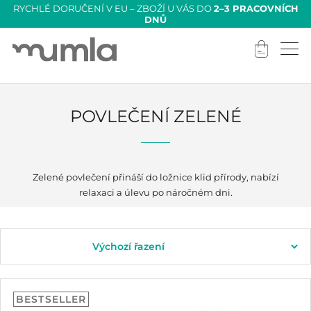
RYCHLÉ DORUČENÍ V EU – ZBOŽÍ U VÁS DO
2–3 PRACOVNÍCH
DNŮ
POVLEČENÍ ZELENÉ
Zelené povlečení přináší do ložnice klid přírody, nabízí
relaxaci a úlevu po náročném dni.
BESTSELLER