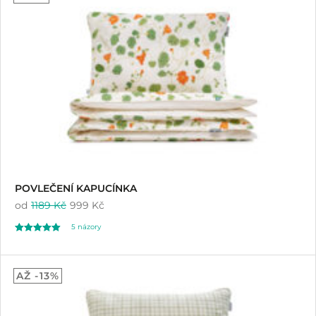
z 5 na základě
hodnocení
zákazníků
POVLEČENÍ KAPUCÍNKA
od
1189 Kč
999 Kč
5
názory
Hodnoceno
5
5.00
AŽ -13%
z 5 na základě
hodnocení
zákazníků