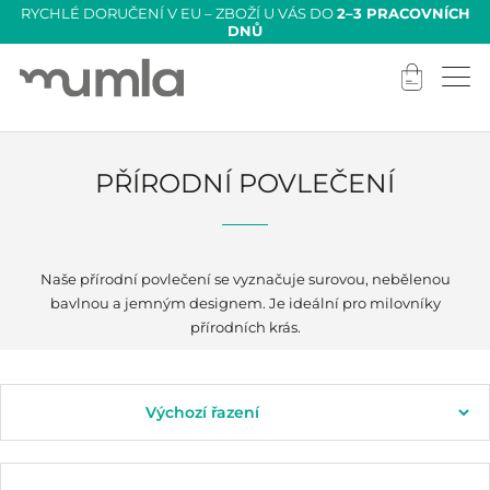
RYCHLÉ DORUČENÍ V EU – ZBOŽÍ U VÁS DO
2–3 PRACOVNÍCH
DNŮ
PŘÍRODNÍ POVLEČENÍ
Naše přírodní povlečení se vyznačuje surovou, nebělenou
bavlnou a jemným designem. Je ideální pro milovníky
přírodních krás.