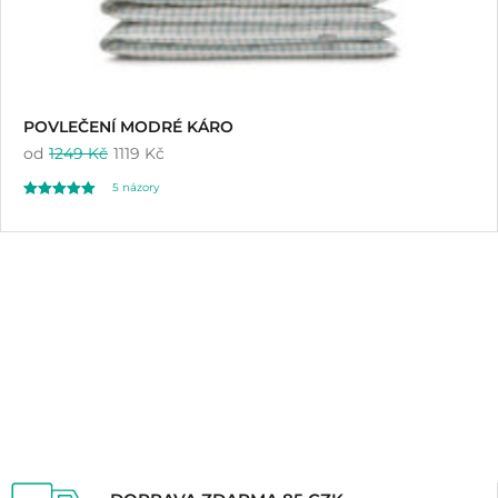
POVLEČENÍ MODRÉ KÁRO
od
1249 Kč
1119 Kč
5
názory
Hodnoceno
5
5.00
z 5 na základě
hodnocení
zákazníků