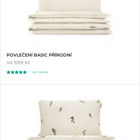
POVLEČENÍ BASIC PŘÍRODNÍ
od
1059 Kč
142
názory
Hodnoceno
142
4.92
z 5 na základě
hodnocení
zákazníků