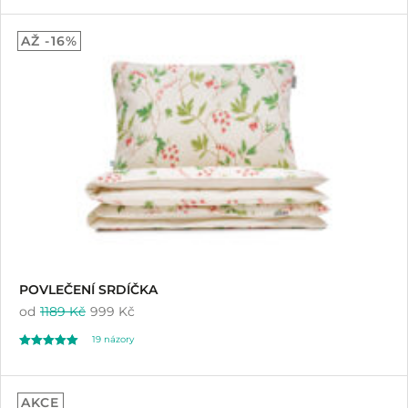
42
5.00
AŽ -16%
z 5 na základě
hodnocení
zákazníků
POVLEČENÍ SRDÍČKA
od
1189 Kč
999 Kč
19
názory
Hodnoceno
19
5.00
AKCE