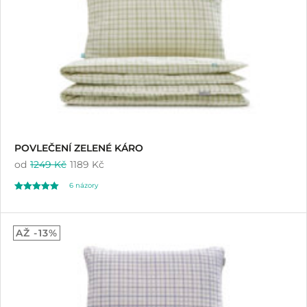
POVLEČENÍ ZELENÉ KÁRO
od
1249 Kč
1189 Kč
6
názory
Hodnoceno
6
5.00
AŽ -13%
z 5 na základě
hodnocení
zákazníků