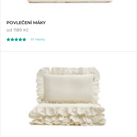
POVLEČENÍ MÁKY
od
1189 Kč
51
názory
Hodnoceno
51
5.00
z 5 na základě
hodnocení
zákazníků