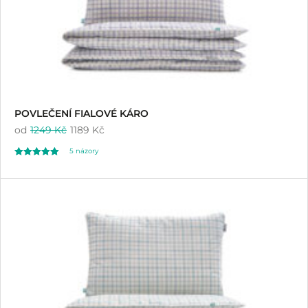
POVLEČENÍ FIALOVÉ KÁRO
od
1249 Kč
1189 Kč
5
názory
Hodnoceno
5
5.00
z 5 na základě
hodnocení
zákazníků