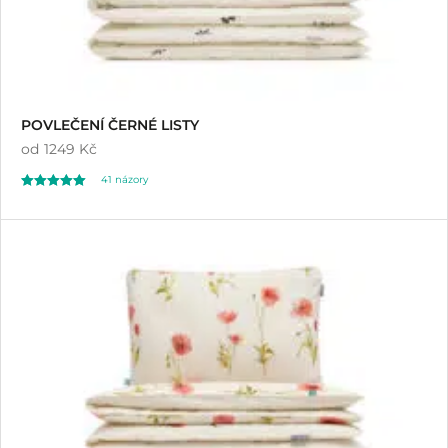
POVLEČENÍ ČERNÉ LISTY
od
1249 Kč
41
názory
Hodnoceno
41
5.00
z 5 na základě
hodnocení
zákazníků