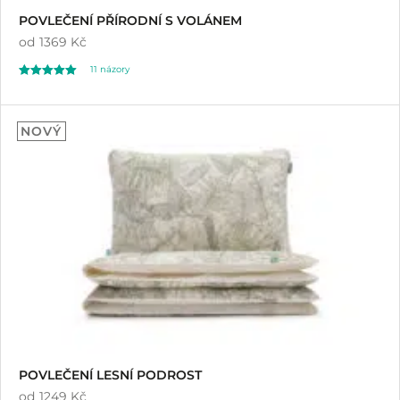
POVLEČENÍ PŘÍRODNÍ S VOLÁNEM
od
1369 Kč
11
názory
Hodnoceno
11
5.00
NOVÝ
z 5 na základě
hodnocení
zákazníků
POVLEČENÍ LESNÍ PODROST
od
1249 Kč