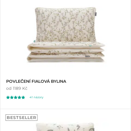
POVLEČENÍ FIALOVÁ BYLINA
od
1189 Kč
41
názory
Hodnoceno
41
5.00
BESTSELLER
z 5 na základě
hodnocení
zákazníků