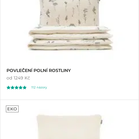
POVLEČENÍ POLNÍ ROSTLINY
od
1249 Kč
112
názory
Hodnoceno
112
5.00
EKO
z 5 na základě
hodnocení
zákazníků