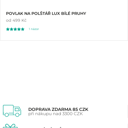
POVLAK NA POLŠTÁŘ LUX BÍLÉ PRUHY
od
499 Kč
1
názor
Hodnoceno
1
5.00
z 5 na základě
hodnocení
zákazníka
DOPRAVA ZDARMA 85 CZK
při nákupu nad 3300 CZK