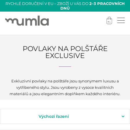
RYCHLÉ DORUČENÍ V EU – ZBOŽÍ U VÁS DO
2–3 PRACOVNÍCH
DNŮ
POVLAKY NA POLŠTÁŘE
EXCLUSIVE
Exkluzivní povlaky na polštáře jsou synonymem luxusu a
vytříbeného stylu. Jsou vyrobeny z vysoce kvalitních
materiálů a jsou elegantním doplňkem každého interiéru.