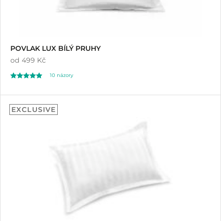
POVLAK LUX BÍLÝ PRUHY
od
499 Kč
10
názory
Hodnoceno
10
5.00
EXCLUSIVE
z 5 na základě
hodnocení
zákazníků