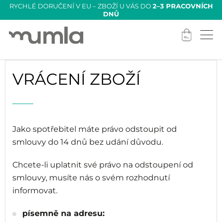
RYCHLÉ DORUČENÍ V EU – ZBOŽÍ U VÁS DO
2–3 PRACOVNÍCH
DNŮ
VRÁCENÍ ZBOŽÍ
Jako spotřebitel máte právo odstoupit od
smlouvy do 14 dnů bez udání důvodu.
Chcete-li uplatnit své právo na odstoupení od
smlouvy, musíte nás o svém rozhodnutí
informovat.
písemně na adresu: