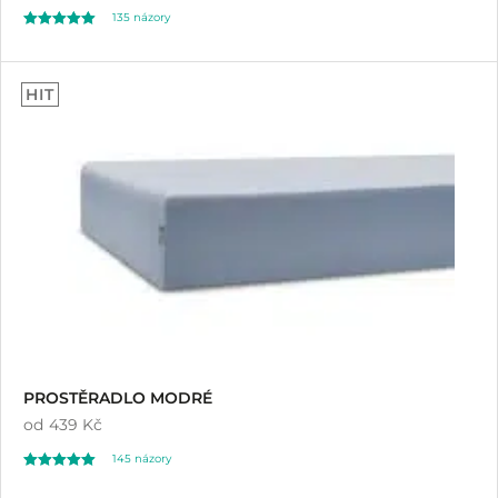
135
názory
Hodnoceno
135
4.92
HIT
z 5 na základě
hodnocení
zákazníků
PROSTĚRADLO MODRÉ
od
439 Kč
145
názory
Hodnoceno
145