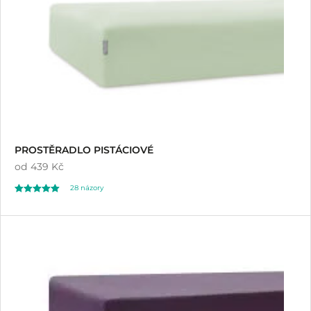
PROSTĚRADLO PISTÁCIOVÉ
od
439 Kč
28
názory
Hodnoceno
28
4.96
z 5 na základě
hodnocení
zákazníků