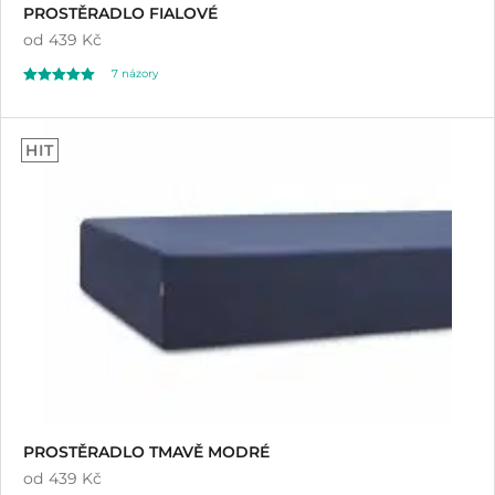
PROSTĚRADLO FIALOVÉ
od
439 Kč
7
názory
Hodnoceno
7
5.00
HIT
z 5 na základě
hodnocení
zákazníků
PROSTĚRADLO TMAVĚ MODRÉ
od
439 Kč