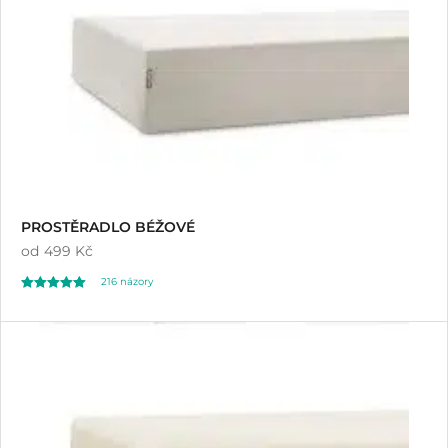
PROSTĚRADLO BÉŽOVÉ
od
499 Kč
216
názory
Hodnoceno
216
4.96
z 5 na základě
hodnocení
zákazníků