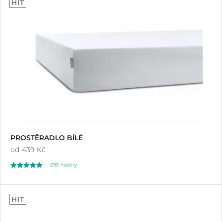
HIT
PROSTĚRADLO BÍLÉ
od
439 Kč
295
názory
Hodnoceno
295
4.92
HIT
z 5 na základě
hodnocení
zákazníků