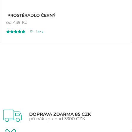
PROSTĚRADLO ČERNÝ
od
439 Kč
13
názory
Hodnoceno
13
5.00
z 5 na základě
hodnocení
zákazníků
DOPRAVA ZDARMA 85 CZK
při nákupu nad 3300 CZK