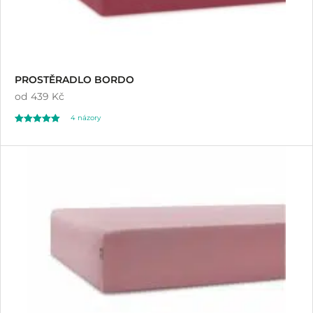
PROSTĚRADLO BORDO
od
439 Kč
4
názory
Hodnoceno
4
5.00
z 5 na základě
hodnocení
zákazníků