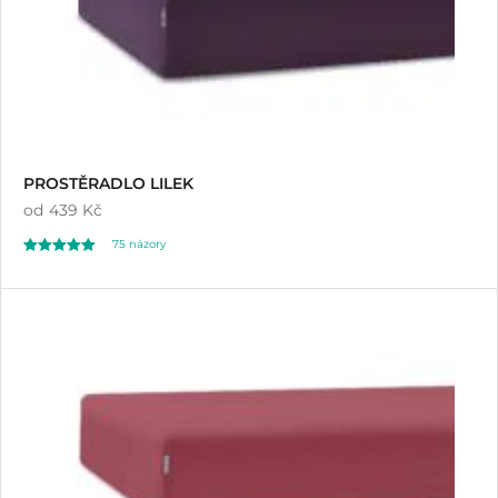
PROSTĚRADLO LILEK
od
439 Kč
75
názory
Hodnoceno
75
4.99
z 5 na základě
hodnocení
zákazníků