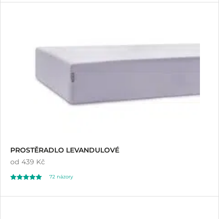
4.91
z 5 na základě
hodnocení
zákazníků
PROSTĚRADLO LEVANDULOVÉ
od
439 Kč
72
názory
Hodnoceno
72
4.96
z 5 na základě