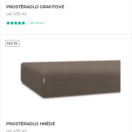
PROSTĚRADLO GRAFITOVÉ
od
439 Kč
58
názory
Hodnoceno
58
4.82
NEW
z 5 na základě
hodnocení
zákazníků
PROSTĚRADLO HNĚDÉ
od
439 Kč