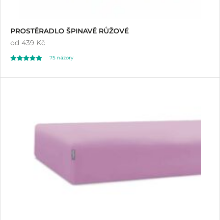
PROSTĚRADLO ŠPINAVĚ RŮŽOVÉ
od
439 Kč
75
názory
Hodnoceno
75
4.99
z 5 na základě
hodnocení
zákazníků