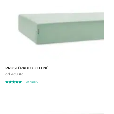
z 5 na základě
hodnocení
zákazníků
PROSTĚRADLO ZELENÉ
od
439 Kč
59
názory
Hodnoceno
59
4.88
z 5 na základě
hodnocení
zákazníků