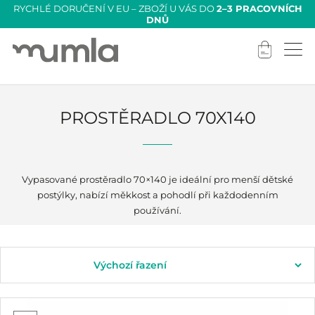
RYCHLÉ DORUČENÍ V EU – ZBOŽÍ U VÁS DO
2–3 PRACOVNÍCH
DNŮ
PROSTĚRADLO 70X140
Vypasované prostěradlo 70×140 je ideální pro menší dětské
postýlky, nabízí měkkost a pohodlí při každodenním
používání.