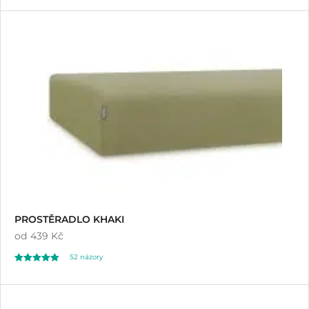
138
4.97
z 5 na základě
hodnocení
zákazníků
PROSTĚRADLO KHAKI
od
439 Kč
52
názory
Hodnoceno
52
4.87