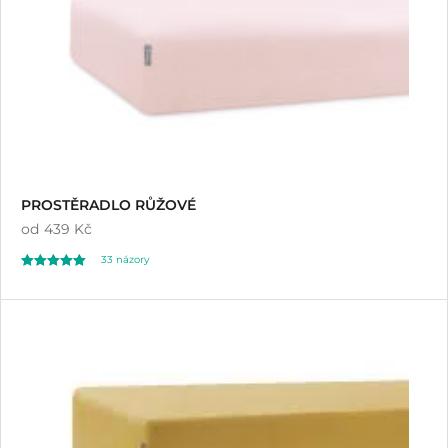
PROSTĚRADLO RŮŽOVÉ
od
439 Kč
33
názory
Hodnoceno
33
5.00
z 5 na základě
hodnocení
zákazníků