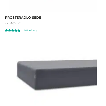
PROSTĚRADLO ŠEDÉ
od
439 Kč
209
názory
Hodnoceno
209
4.93
z 5 na základě
hodnocení
zákazníků