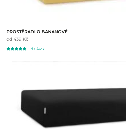
PROSTĚRADLO BANANOVÉ
od
439 Kč
4
názory
Hodnoceno
4
5.00
z 5 na základě
hodnocení
zákazníků