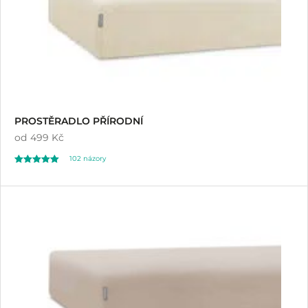
PROSTĚRADLO PŘÍRODNÍ
od
499 Kč
102
názory
Hodnoceno
102
4.98
z 5 na základě
hodnocení
zákazníků