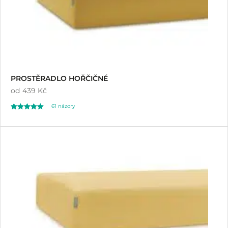
PROSTĚRADLO HOŘČIČNÉ
od
439 Kč
61
názory
Hodnoceno
61
4.93
z 5 na základě
hodnocení
zákazníků