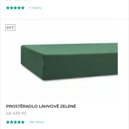
4
názory
Hodnoceno
4
5.00
HIT
z 5 na základě
hodnocení
zákazníků
PROSTĚRADLO LÁHVOVĚ ZELENÉ
od
439 Kč
138
názory
Hodnoceno