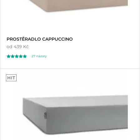
PROSTĚRADLO CAPPUCCINO
od
439 Kč
27
názory
Hodnoceno
27
4.85
HIT
z 5 na základě
hodnocení
zákazníků