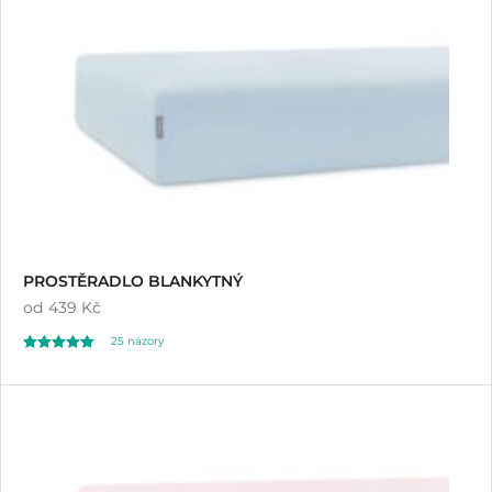
hodnocení
zákazníků
PROSTĚRADLO BLANKYTNÝ
od
439 Kč
25
názory
Hodnoceno
25
5.00
z 5 na základě
hodnocení
zákazníků