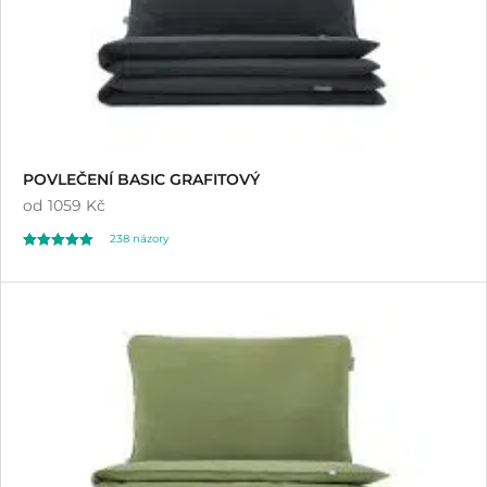
POVLEČENÍ BASIC GRAFITOVÝ
od
1059 Kč
238
názory
Hodnoceno
238
4.96
z 5 na základě
hodnocení
zákazníků