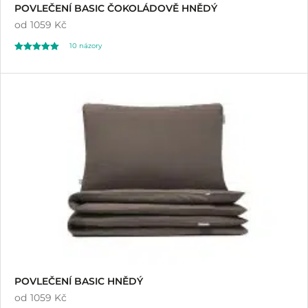
POVLEČENÍ BASIC ČOKOLÁDOVĚ HNĚDÝ
od
1059 Kč
10
názory
Hodnoceno
10
5.00
z 5 na základě
hodnocení
zákazníků
POVLEČENÍ BASIC HNĚDÝ
od
1059 Kč