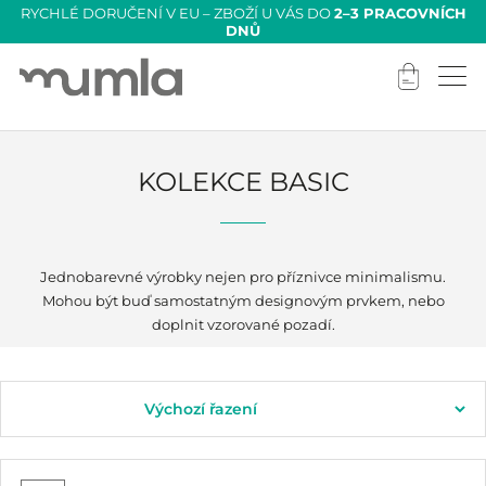
RYCHLÉ DORUČENÍ V EU – ZBOŽÍ U VÁS DO
2–3 PRACOVNÍCH
DNŮ
KOLEKCE BASIC
Jednobarevné výrobky nejen pro příznivce minimalismu.
Mohou být buď samostatným designovým prvkem, nebo
doplnit vzorované pozadí.