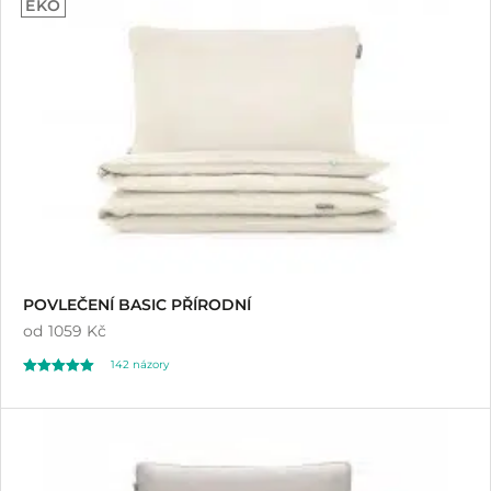
EKO
POVLEČENÍ BASIC PŘÍRODNÍ
od
1059 Kč
142
názory
Hodnoceno
142
4.92
z 5 na základě
hodnocení
zákazníků