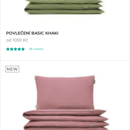
POVLEČENÍ BASIC KHAKI
od
1059 Kč
66
názory
Hodnoceno
66
5.00
NEW
z 5 na základě
hodnocení
zákazníků