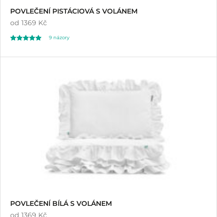
POVLEČENÍ PISTÁCIOVÁ S VOLÁNEM
od
1369 Kč
9
názory
Hodnoceno
9
4.89
z 5 na základě
hodnocení
zákazníků
POVLEČENÍ BÍLÁ S VOLÁNEM
od
1369 Kč