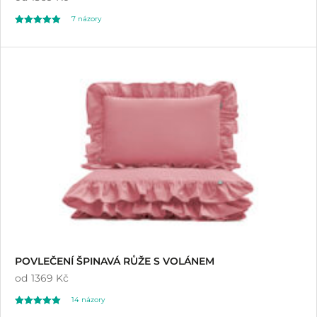
7
názory
Hodnoceno
7
4.43
z 5 na základě
hodnocení
zákazníků
POVLEČENÍ ŠPINAVÁ RŮŽE S VOLÁNEM
od
1369 Kč
14
názory
Hodnoceno