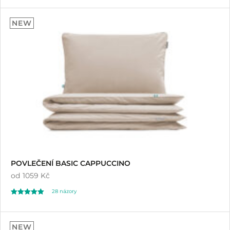
14
5.00
NEW
z 5 na základě
hodnocení
zákazníků
POVLEČENÍ BASIC CAPPUCCINO
od
1059 Kč
28
názory
Hodnoceno
28
4.64
NEW