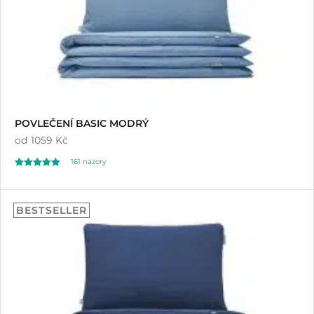
POVLEČENÍ BASIC MODRÝ
od
1059 Kč
161
názory
Hodnoceno
161
4.89
BESTSELLER
z 5 na základě
hodnocení
zákazníků