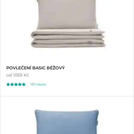
POVLEČENÍ BASIC BÉŽOVÝ
od
1059 Kč
130
názory
Hodnoceno
130
4.97
z 5 na základě
hodnocení
zákazníků