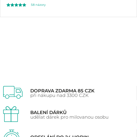
58
názory
Hodnoceno
58
5.00
z 5 na základě
hodnocení
zákazníků
DOPRAVA ZDARMA 85 CZK
při nákupu nad 3300 CZK
BALENÍ DÁRKŮ
udělat dárek pro milovanou osobu