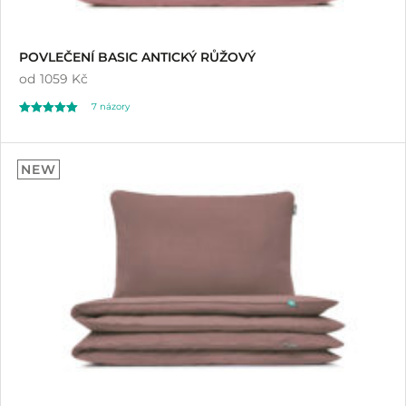
POVLEČENÍ BASIC ANTICKÝ RŮŽOVÝ
od
1059 Kč
7
názory
Hodnoceno
7
5.00
NEW
z 5 na základě
hodnocení
zákazníků