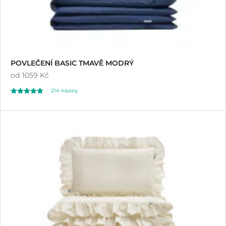
POVLEČENÍ BASIC TMAVĚ MODRÝ
od
1059 Kč
214
názory
Hodnoceno
214
4.91
z 5 na základě
hodnocení
zákazníků