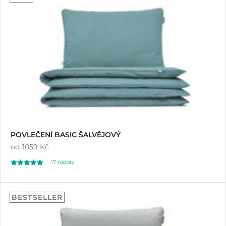
z 5 na základě
hodnocení
zákazníků
POVLEČENÍ BASIC ŠALVĚJOVÝ
od
1059 Kč
17
názory
Hodnoceno
17
5.00
BESTSELLER
z 5 na základě
hodnocení
zákazníků