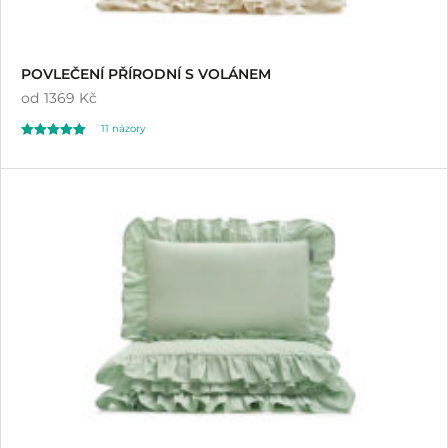
POVLEČENÍ PŘÍRODNÍ S VOLÁNEM
od
1369 Kč
11
názory
Hodnoceno
11
5.00
z 5 na základě
hodnocení
zákazníků