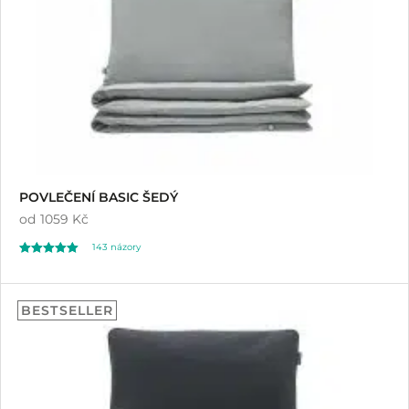
POVLEČENÍ BASIC ŠEDÝ
od
1059 Kč
143
názory
Hodnoceno
143
4.98
BESTSELLER
z 5 na základě
hodnocení
zákazníků