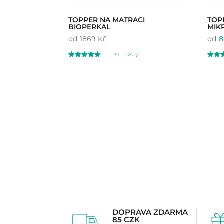
TOPPER NA MATRACI
TOP
BIOPERKAL
MIK
od
1869 Kč
od
8
37
názory
Hodnoceno
Hodno
37
8
5.00
5.
z 5 na základě
z 5 na 
hodnocení
hodnoc
zákazníků
zákazn
DOPRAVA ZDARMA
85 CZK