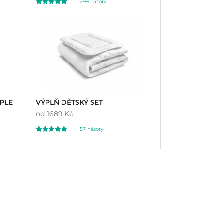
299
názory
Hodnoceno
299
4.98
z 5 na základě
hodnocení
zákazníků
PLE
VÝPLŇ DĚTSKÝ SET
od
1689 Kč
57
názory
Hodnoceno
57
4.98
z 5 na základě
hodnocení
zákazníků