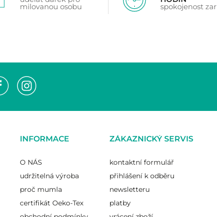
milovanou osobu
spokojenost za
INFORMACE
ZÁKAZNICKÝ SERVIS
O NÁS
kontaktní formulář
udržitelná výroba
přihlášení k odběru
proč mumla
newsletteru
certifikát Oeko-Tex
platby
obchodní podmínky
vrácení zboží