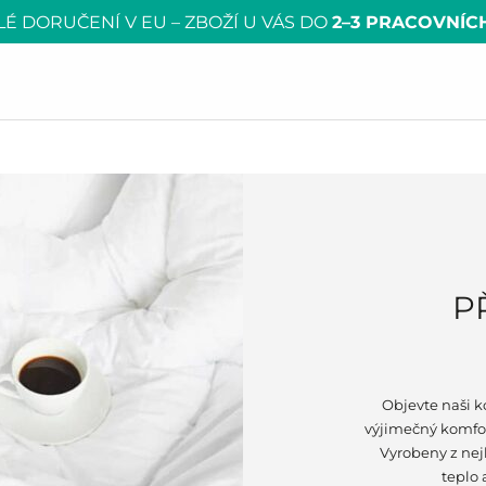
É DORUČENÍ V EU – ZBOŽÍ U VÁS DO
2–3 PRACOVNÍC
P
Objevte naši ko
výjimečný komfor
Vyrobeny z nej
teplo 