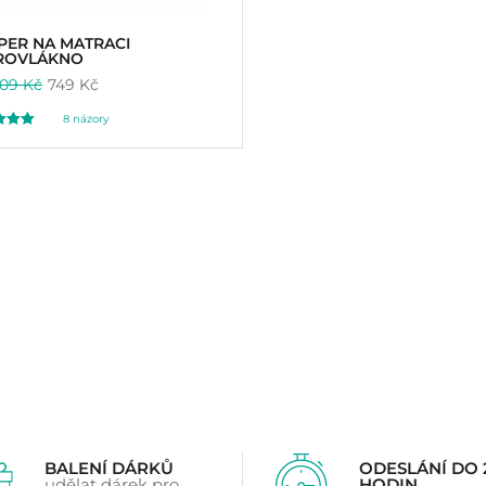
PER NA MATRACI
ROVLÁKNO
09 Kč
749 Kč
8
názory
ceno
00
základě
ení
íků
BALENÍ DÁRKŮ
ODESLÁNÍ DO 
udělat dárek pro
HODIN