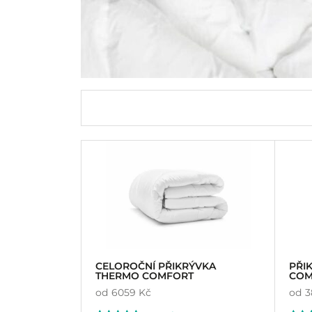
CELOROČNÍ PŘIKRÝVKA
PŘI
THERMO COMFORT
COM
od
6059 Kč
od
3