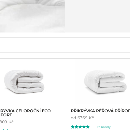
KRÝVKA CELOROČNÍ ECO
PŘIKRÝVKA PÉŘOVÁ PŘÍRO
FORT
od
6369 Kč
809 Kč
12
názory