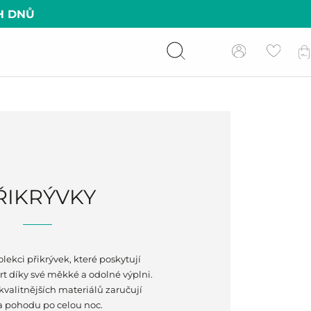
H DNŮ
ŘIKRÝVKY
lekci přikrývek, které poskytují
t díky své měkké a odolné výplni.
kvalitnějších materiálů zaručují
a pohodu po celou noc.