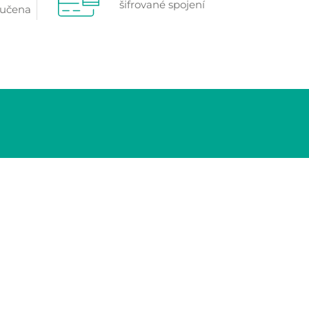
šifrované spojení
ručena