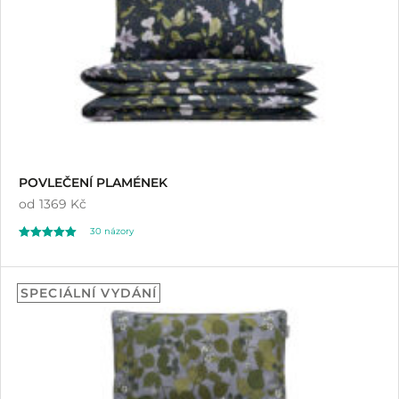
POVLEČENÍ PLAMÉNEK
od
1369 Kč
30
názory
Hodnoceno
30
4.97
SPECIÁLNÍ VYDÁNÍ
z 5 na základě
hodnocení
zákazníků