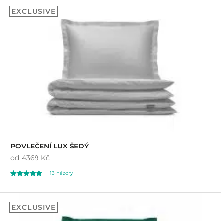
4.98
EXCLUSIVE
z 5 na základě
hodnocení
zákazníků
POVLEČENÍ LUX ŠEDÝ
od
4369 Kč
13
názory
Hodnoceno
13
5.00
EXCLUSIVE
z 5 na základě
hodnocení