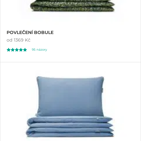
POVLEČENÍ BOBULE
od
1369 Kč
95
názory
Hodnoceno
95
4.97
z 5 na základě
hodnocení
zákazníků