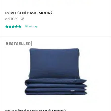
POVLEČENÍ BASIC MODRÝ
od
1059 Kč
161
názory
Hodnoceno
161
4.89
BESTSELLER
z 5 na základě
hodnocení
zákazníků