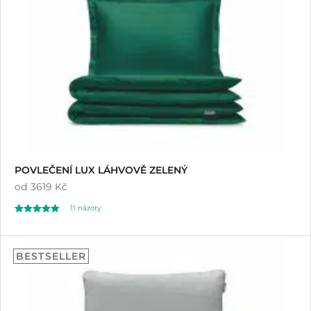
zákazníků
POVLEČENÍ LUX LÁHVOVĚ ZELENÝ
od
3619 Kč
11
názory
Hodnoceno
11
5.00
BESTSELLER
z 5 na základě
hodnocení
zákazníků