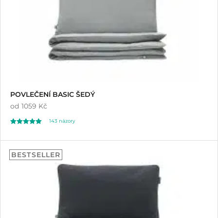
POVLEČENÍ BASIC ŠEDÝ
od
1059 Kč
143
názory
Hodnoceno
143
4.98
BESTSELLER
z 5 na základě
hodnocení
zákazníků