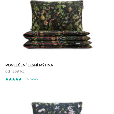
POVLEČENÍ LESNÍ MÝTINA
od
1369 Kč
65
názory
Hodnoceno
65
4.98
z 5 na základě
hodnocení
zákazníků