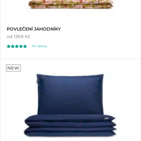
POVLEČENÍ JAHODNÍKY
od
1369 Kč
74
názory
Hodnoceno
74
4.99
NEW
z 5 na základě
hodnocení
zákazníků