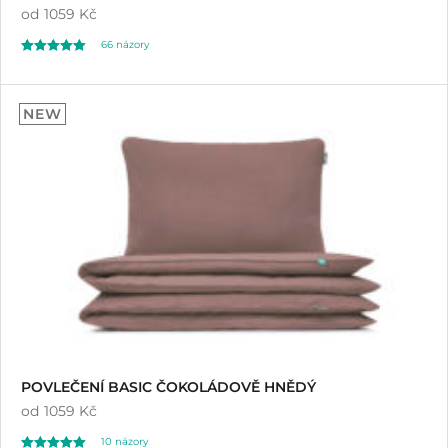
od
1059 Kč
66
názory
Hodnoceno
66
5.00
NEW
z 5 na základě
hodnocení
zákazníků
POVLEČENÍ BASIC ČOKOLÁDOVĚ HNĚDÝ
od
1059 Kč
10
názory