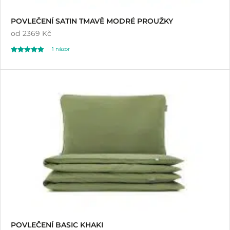
POVLEČENÍ SATIN TMAVĚ MODRÉ PROUŽKY
od
2369 Kč
1
názor
Hodnoceno
1
5.00
z 5 na základě
hodnocení
zákazníka
POVLEČENÍ BASIC KHAKI