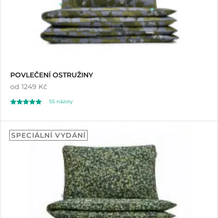
POVLEČENÍ OSTRUŽINY
od
1249 Kč
55
názory
Hodnoceno
55
4.96
SPECIÁLNÍ VYDÁNÍ
z 5 na základě
hodnocení
zákazníků