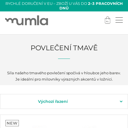
RYCHLÉ DORUČENÍ V EU – ZBOŽÍ U VÁS DO
2–3 PRACOVNÍCH
DNŮ
POVLEČENÍ TMAVĚ
Síla našeho tmavého povlečení spočívá v hloubce jeho barev.
Je ideální pro milovníky výrazných akcentů v ložnici.
NEW