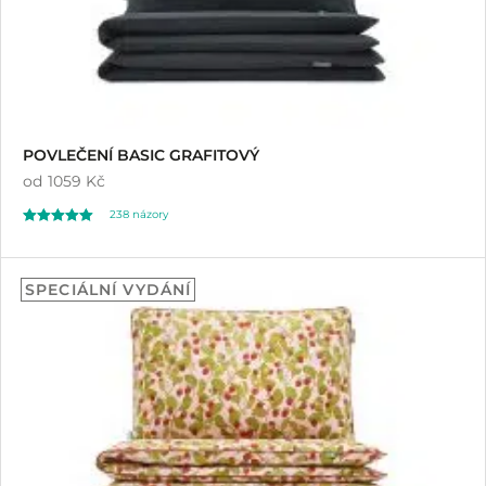
POVLEČENÍ BASIC GRAFITOVÝ
od
1059 Kč
238
názory
Hodnoceno
238
4.96
SPECIÁLNÍ VYDÁNÍ
z 5 na základě
hodnocení
zákazníků