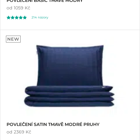
POVLEČENÍ BASIC TMAVĚ MODRÝ
od
1059 Kč
214
názory
Hodnoceno
214
4.91
NEW
z 5 na základě
hodnocení
zákazníků
POVLEČENÍ SATIN TMAVĚ MODRÉ PRUHY
od
2369 Kč