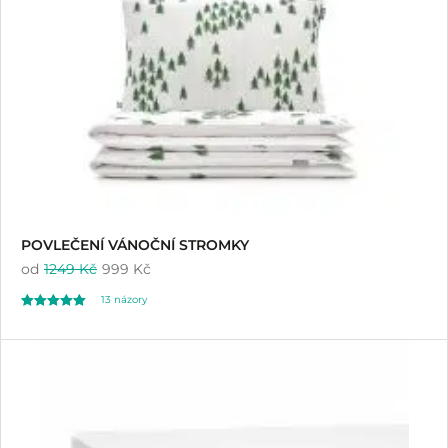
zákazníků
POVLEČENÍ VÁNOČNÍ STROMKY
od
1249 Kč
999 Kč
13
názory
Hodnoceno
13
4.46
z 5 na základě
hodnocení
zákazníků