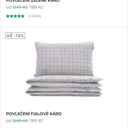
POVLEČENÍ ZELENÉ KÁRO
od
1249 Kč
1189 Kč
6
názory
Hodnoceno
6
5.00
AŽ -13%
z 5 na základě
hodnocení
zákazníků
POVLEČENÍ FIALOVÉ KÁRO
od
1249 Kč
1189 Kč