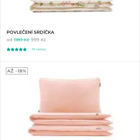
POVLEČENÍ SRDÍČKA
od
1189 Kč
999 Kč
19
názory
Hodnoceno
19
5.00
AŽ -18%
z 5 na základě
hodnocení
zákazníků