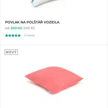
POVLAK NA POLŠTÁŘ VOZIDLA
od
309 Kč
249 Kč
3
názory
Hodnoceno
3
5.00
NOVÝ
z 5 na základě
hodnocení
zákazníků