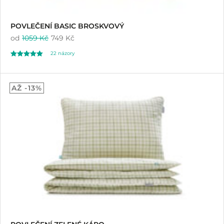
POVLEČENÍ BASIC BROSKVOVÝ
od
1059 Kč
749 Kč
22
názory
Hodnoceno
22
5.00
AŽ -13%
z 5 na základě
hodnocení
zákazníků