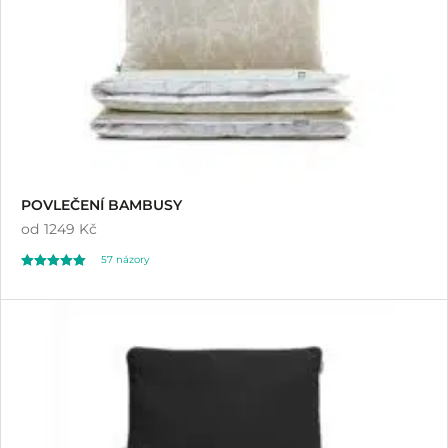
POVLEČENÍ BAMBUSY
od
1249 Kč
57
názory
Hodnoceno
57
4.98
z 5 na základě
hodnocení
zákazníků