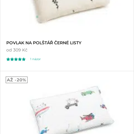
POVLAK NA POLŠTÁŘ ČERNÉ LISTY
od
309 Kč
1
názor
Hodnoceno
1
5.00
AŽ -20%
z 5 na základě
hodnocení
zákazníka