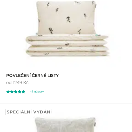
POVLEČENÍ ČERNÉ LISTY
od
1249 Kč
41
názory
Hodnoceno
41
5.00
SPECIÁLNÍ VYDÁNÍ
z 5 na základě
hodnocení
zákazníků