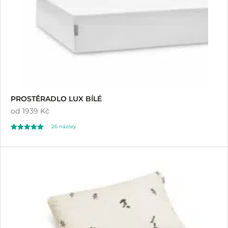
PROSTĚRADLO LUX BÍLÉ
od
1939 Kč
26
názory
Hodnoceno
26
4.77
z 5 na základě
hodnocení
zákazníků