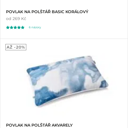
POVLAK NA POLŠTÁŘ BASIC KORÁLOVÝ
od
269 Kč
6
názory
Hodnoceno
6
5.00
AŽ -20%
z 5 na základě
hodnocení
zákazníků
POVLAK NA POLŠTÁŘ AKVARELY