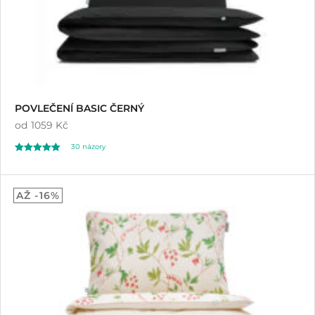
POVLEČENÍ BASIC ČERNÝ
od
1059 Kč
30
názory
Hodnoceno
30
5.00
AŽ -16%
z 5 na základě
hodnocení
zákazníků