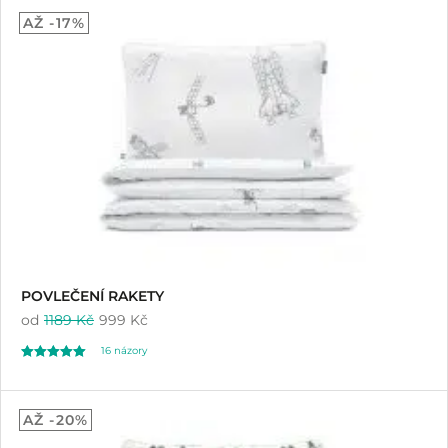
5.00
AŽ -17%
z 5 na základě
hodnocení
zákazníků
POVLEČENÍ RAKETY
od
1189 Kč
999 Kč
16
názory
Hodnoceno
16
4.87
AŽ -20%
z 5 na základě
hodnocení