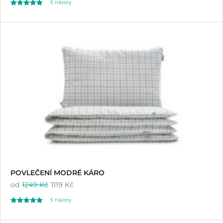
5
názory
Hodnoceno
5
5.00
z 5 na základě
hodnocení
zákazníků
POVLEČENÍ MODRÉ KÁRO
od
1249 Kč
1119 Kč
5
názory
Hodnoceno
5