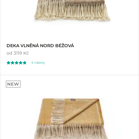
DEKA VLNĚNÁ NORD BÉŽOVÁ
od
3119 Kč
4
názory
Hodnoceno
4
5.00
NEW
z 5 na základě
hodnocení
zákazníků