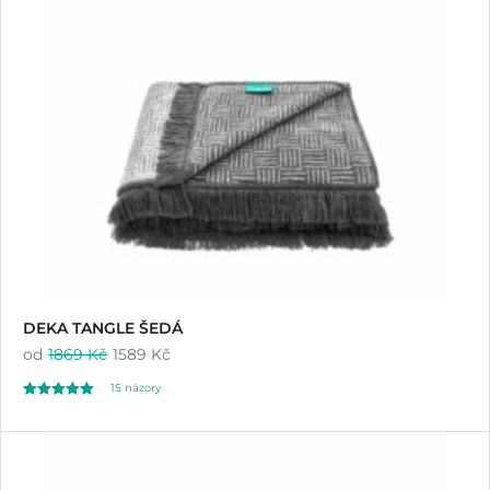
DEKA TANGLE ŠEDÁ
od
1869 Kč
1589 Kč
15
názory
Hodnoceno
15
5.00
z 5 na základě
hodnocení