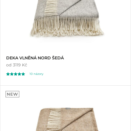
DEKA VLNĚNÁ NORD ŠEDÁ
od
3119 Kč
10
názory
Hodnoceno
10
5.00
NEW
z 5 na základě
hodnocení
zákazníků