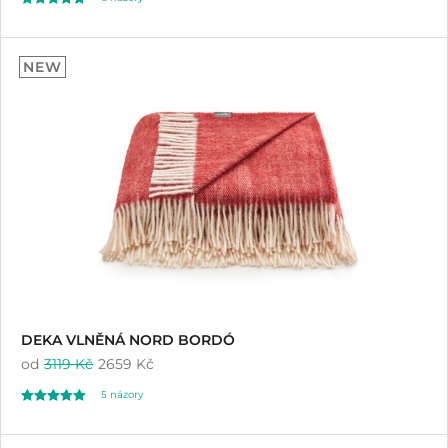
Hodnoceno
6
5.00
NEW
z 5 na základě
hodnocení
zákazníků
DEKA VLNĚNÁ NORD BORDÓ
od
3119 Kč
2659 Kč
5
názory
Hodnoceno
5
5.00