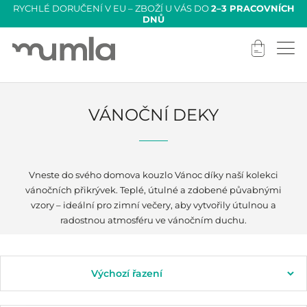
RYCHLÉ DORUČENÍ V EU – ZBOŽÍ U VÁS DO
2–3 PRACOVNÍCH
DNŮ
VÁNOČNÍ DEKY
Vneste do svého domova kouzlo Vánoc díky naší kolekci
vánočních přikrývek. Teplé, útulné a zdobené půvabnými
vzory – ideální pro zimní večery, aby vytvořily útulnou a
radostnou atmosféru ve vánočním duchu.