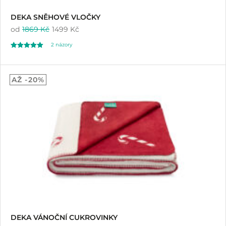
DEKA SNĚHOVÉ VLOČKY
od
1869 Kč
1499 Kč
2
názory
Hodnoceno
2
5.00
AŽ -20%
z 5 na základě
hodnocení
zákazníků
DEKA VÁNOČNÍ CUKROVINKY