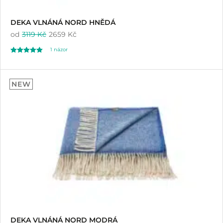
DEKA VLNÁNÁ NORD HNĚDÁ
od
3119 Kč
2659 Kč
1
názor
Hodnoceno
1
5.00
NEW
z 5 na základě
hodnocení
zákazníka
DEKA VLNÁNÁ NORD MODRÁ