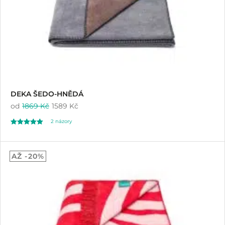
DEKA ŠEDO-HNĚDÁ
od
1869 Kč
1589 Kč
2
názory
Hodnoceno
2
5.00
AŽ -20%
z 5 na základě
hodnocení
zákazníků