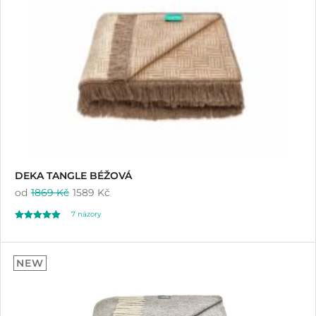
zákazníků
DEKA TANGLE BÉŽOVÁ
od
1869 Kč
1589 Kč
7
názory
Hodnoceno
7
5.00
NEW
z 5 na základě
hodnocení
zákazníků