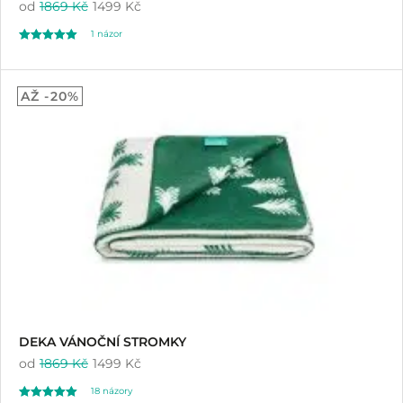
od
1869 Kč
1499 Kč
1
názor
Hodnoceno
1
5.00
AŽ -20%
z 5 na základě
hodnocení
zákazníka
DEKA VÁNOČNÍ STROMKY
od
1869 Kč
1499 Kč
18
názory