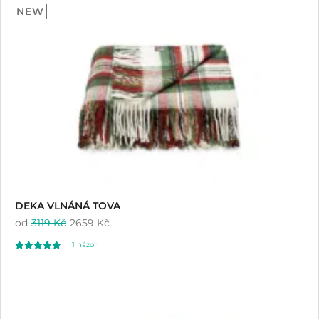
NEW
z 5 na základě
hodnocení
zákazníků
DEKA VLNÁNÁ TOVA
od
3119 Kč
2659 Kč
1
názor
Hodnoceno
1
5.00
z 5 na základě
hodnocení
zákazníka