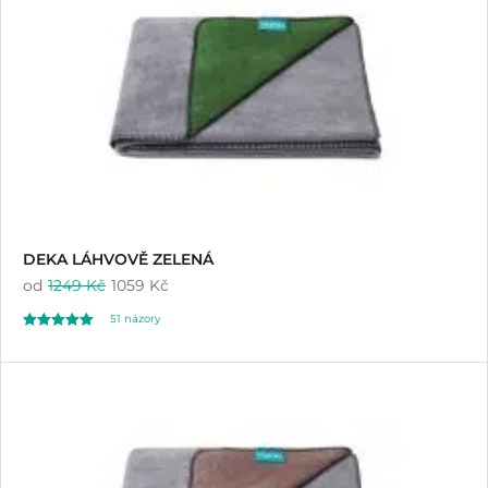
DEKA LÁHVOVĚ ZELENÁ
od
1249 Kč
1059 Kč
51
názory
Hodnoceno
51
4.96
z 5 na základě
hodnocení
zákazníků