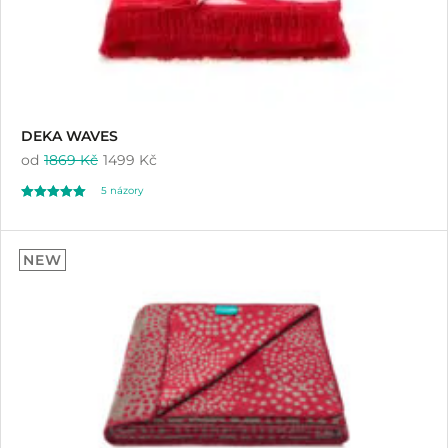
DEKA WAVES
od
1869 Kč
1499 Kč
5
názory
Hodnoceno
5
5.00
NEW
z 5 na základě
hodnocení
zákazníků