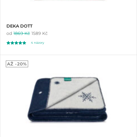
DEKA DOTT
od
1869 Kč
1589 Kč
4
názory
Hodnoceno
4
5.00
AŽ -20%
z 5 na základě
hodnocení
zákazníků