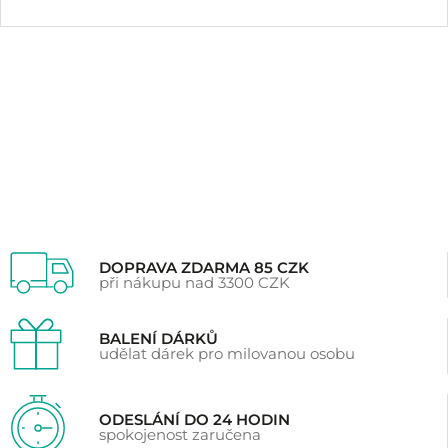
Hodnoceno
18
4.94
z 5 na základě
hodnocení
zákazníků
DOPRAVA ZDARMA 85 CZK
při nákupu nad 3300 CZK
BALENÍ DÁRKŮ
udělat dárek pro milovanou osobu
ODESLÁNÍ DO 24 HODIN
spokojenost zaručena