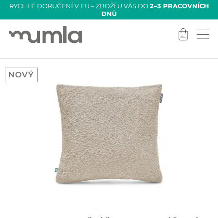
RYCHLÉ DORUČENÍ V EU – ZBOŽÍ U VÁS DO
2–3 PRACOVNÍCH
DNŮ
NOVÝ