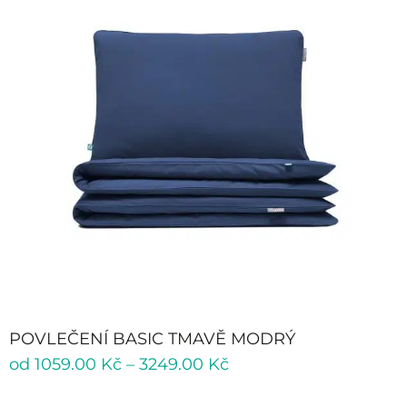
POVLEČENÍ BASIC TMAVĚ MODRÝ
od
1059.00
Kč
–
3249.00
Kč