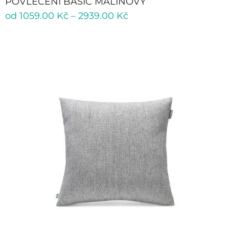
POVLEČENÍ BASIC MALINOVÝ
od
1059.00
Kč
–
2939.00
Kč