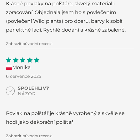
Krásné povlaky na polštáře, skvělý materiál i
zpracování. Objednala jsem ho s povlečením
(povlečení Wild plants) pro dceru, barvy k sobě
perfektně ladí. Rychlé dodání a krásně zabalené.
Zobrazit původní recenzi
Monika
5
out
of 5
6 července 2025
SPOLEHLIVÝ
NÁZOR
Povlak na polštář je krásně vyrobený a skvěle se
hodí jako dekorační polštář
Zobrazit původní recenzi