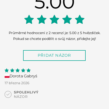
5.00
5.00
Průměrné hodnocení z 2 recenzí je: 5.00 z 5 hvězdiček.
Pokud se chcete podělit o svůj názor, přidejte jej!
out of
PŘIDAT NÁZOR
5
Dorota Gabryś
5
out
of 5
17 března 2026
SPOLEHLIVÝ
NÁZOR