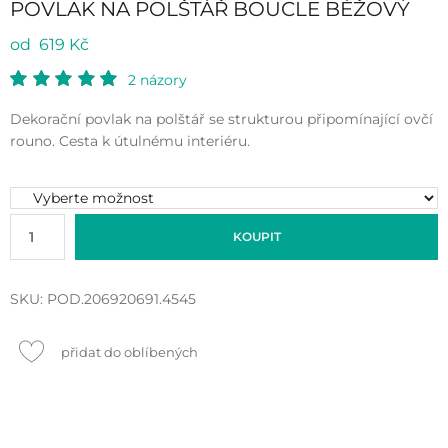
POVLAK NA POLŠTÁŘ BOUCLE BÉŽOVÝ
od 619 Kč
2
názory
Dekorační povlak na polštář se strukturou připomínající ovčí
rouno. Cesta k útulnému interiéru.
KOUPIT
SKU:
POD.206920691.4545
přidat do oblíbených