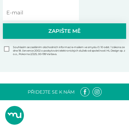
ZAPIŠTE MĚ
Souhlasím se zasíláním obchodních informací e-mailem ve smyslu čl. 10 odst. 1 zákona ze
dne 18. července 2002 o poskytování elektronických služeb od společnosti HL Design sp. z
o.o., Pokorna 2/225, 00-199 Varšava.
PŘIDEJTE SE K NÁM