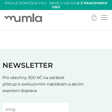
RYCHLÉ DORUČENÍ V EU – ZBOŽÍ U VÁS DO
2–3 PRACOVNÍCH
DNŮ
NEWSLETTER
Pro všechny 300 KČ na začátek
přístup k exkluzivním nabídkám a akcím
expresní doprava