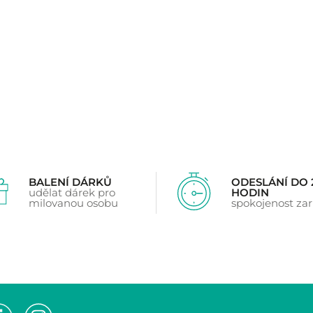
základě
z 5 na základě
ení
hodnocení
íků
zákazníků
BALENÍ DÁRKŮ
ODESLÁNÍ DO 
udělat dárek pro
HODIN
milovanou osobu
spokojenost za