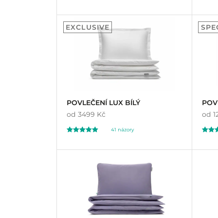
Hodnoceno
Hodno
443
13
4.96
4.
EXCLUSIVE
SPE
z 5 na základě
z 5 na 
hodnocení
hodnoc
zákazníků
zákazn
POVLEČENÍ LUX BÍLÝ
POV
od
3499 Kč
od
1
41
názory
Hodnoceno
Hodno
41
37
4.80
4.
z 5 na základě
z 5 na 
hodnocení
hodnoc
zákazníků
zákazn