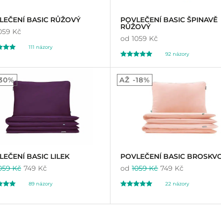
LEČENÍ BASIC RŮŽOVÝ
POVLEČENÍ BASIC ŠPINAVĚ
RŮŽOVÝ
059 Kč
od
1059 Kč
111
názory
92
názory
ceno
Hodnoceno
1
93
92
4.79
-30%
AŽ -18%
základě
ení
z 5 na základě
íků
hodnocení
zákazníků
EČENÍ BASIC LILEK
POVLEČENÍ BASIC BROSKV
059 Kč
749 Kč
od
1059 Kč
749 Kč
89
názory
22
názory
ceno
Hodnoceno
22
00
5.00