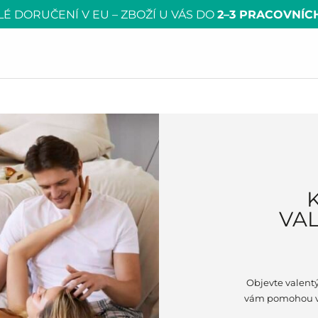
É DORUČENÍ V EU – ZBOŽÍ U VÁS DO
2–3 PRACOVNÍC
VA
Objevte valent
vám pomohou vy