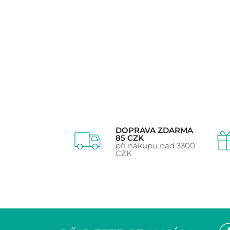
z 5 na základě
z 5 na 
hodnocení
hodnoc
zákazníků
zákazn
DOPRAVA ZDARMA
85 CZK
při nákupu nad 3300
CZK