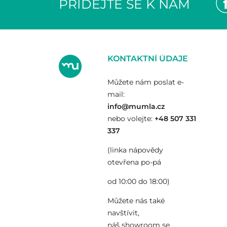
PŘIDEJTE SE K NÁM
KONTAKTNÍ ÚDAJE
Můžete nám poslat e-
mail:
info@mumla.cz
nebo volejte:
+48 507 331
337
(linka nápovědy
otevřena po-pá
od 10:00 do 18:00)
Můžete nás také
navštívit,
náš showroom se