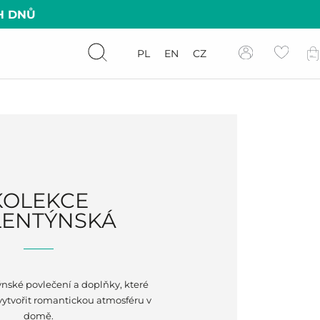
H DNŮ
PL
EN
CZ
KOLEKCE
LENTÝNSKÁ
ýnské povlečení a doplňky, které
tvořit romantickou atmosféru v
domě.