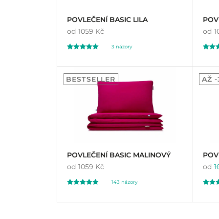
POVLEČENÍ BASIC LILA
POV
od
1059 Kč
od
1
3
názory
Hodnoceno
Hodno
3
11
5.00
4.
BESTSELLER
AŽ 
z 5 na základě
z 5 na 
hodnocení
hodnoc
zákazníků
zákazn
POVLEČENÍ BASIC MALINOVÝ
POVL
od
1059 Kč
od
1
143
názory
Hodnoceno
Hodno
143
89
4.99
5.