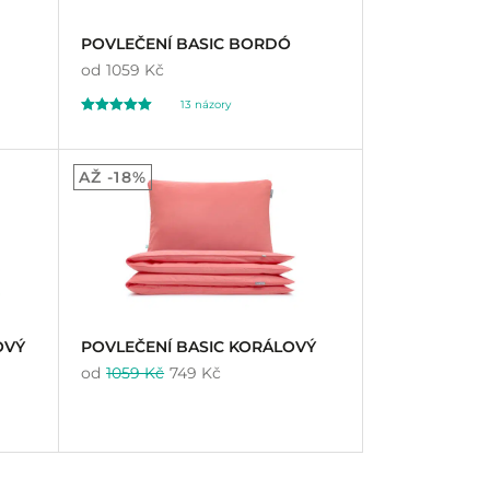
POVLEČENÍ BASIC BORDÓ
od
1059 Kč
13
názory
Hodnoceno
13
5.00
AŽ -18%
z 5 na základě
hodnocení
zákazníků
OVÝ
POVLEČENÍ BASIC KORÁLOVÝ
od
1059 Kč
749 Kč