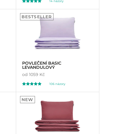
14
názory
Hodnoceno
14
5.00
BESTSELLER
z 5 na základě
hodnocení
zákazníků
POVLEČENÍ BASIC
LEVANDULOVÝ
od
1059 Kč
106
názory
Hodnoceno
106
4.97
NEW
z 5 na základě
hodnocení
zákazníků