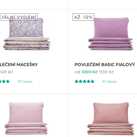
ceno
Hodnoceno
0
7
97
4.43
CIÁLNÍ VYDÁNÍ
AŽ -12%
základě
z 5 na základě
ení
hodnocení
íků
zákazníků
LEČENÍ MACEŠKY
POVLEČENÍ BASIC FIALOVÝ
249 Kč
od
1059 Kč
939 Kč
37
názory
61
názory
ceno
Hodnoceno
61
95
5.00
základě
z 5 na základě
ení
hodnocení
íků
zákazníků