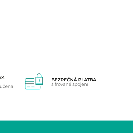
24
BEZPEČNÁ PLATBA
šifrované spojení
ručena