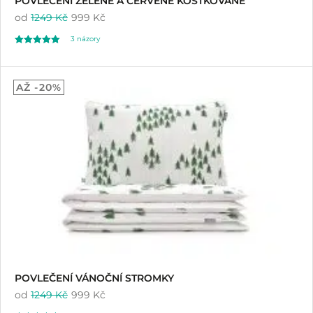
POVLEČENÍ ZELENÉ A ČERVENÉ KOSTKOVANÉ
od
1249 Kč
999 Kč
3
názory
Hodnoceno
3
5.00
AŽ -20%
z 5 na základě
hodnocení
zákazníků
POVLEČENÍ VÁNOČNÍ STROMKY
od
1249 Kč
999 Kč