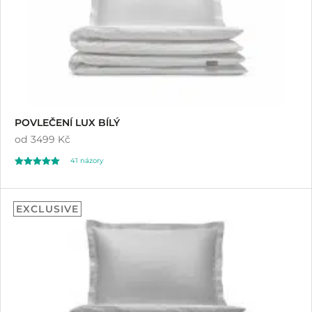
POVLEČENÍ LUX BÍLÝ
od
3499 Kč
41
názory
Hodnoceno
41
4.80
EXCLUSIVE
z 5 na základě
hodnocení
zákazníků