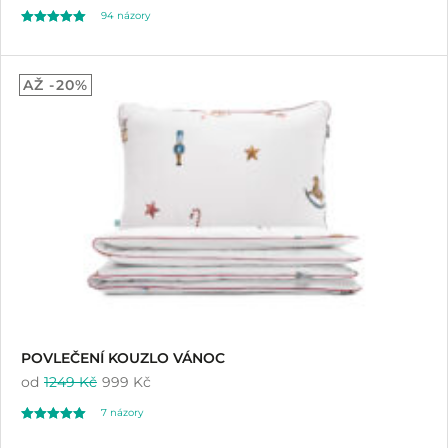
94
názory
Hodnoceno
94
4.96
AŽ -20%
z 5 na základě
hodnocení
zákazníků
POVLEČENÍ KOUZLO VÁNOC
od
1249 Kč
999 Kč
7
názory
Hodnoceno
7