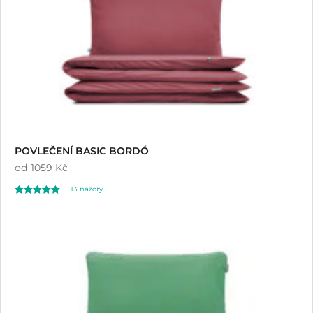
POVLEČENÍ BASIC BORDÓ
od
1059 Kč
13
názory
Hodnoceno
13
5.00
z 5 na základě
hodnocení
zákazníků