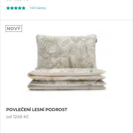
143
názory
Hodnoceno
143
4.98
NOVÝ
z 5 na základě
hodnocení
zákazníků
POVLEČENÍ LESNÍ PODROST
od
1249 Kč