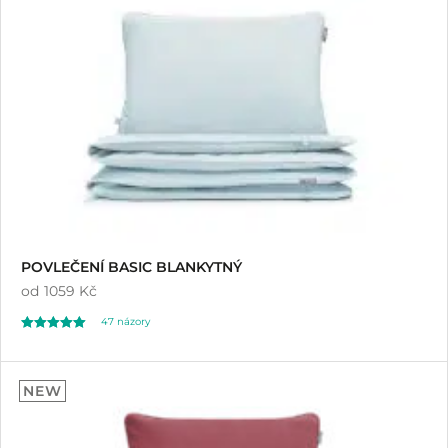
z 5 na základě
hodnocení
zákazníků
POVLEČENÍ BASIC BLANKYTNÝ
od
1059 Kč
47
názory
Hodnoceno
47
4.91
NEW
z 5 na základě
hodnocení
zákazníků