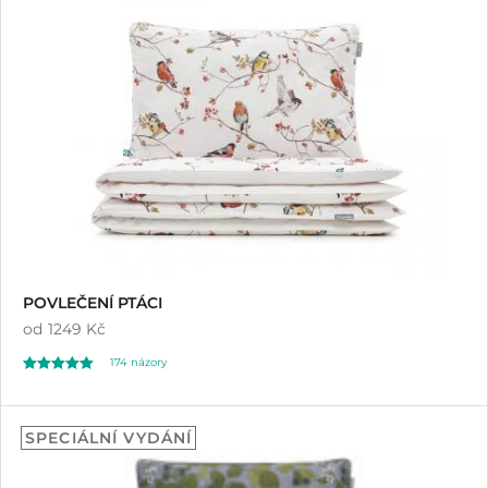
POVLEČENÍ PTÁCI
od
1249 Kč
174
názory
Hodnoceno
174
4.92
SPECIÁLNÍ VYDÁNÍ
z 5 na základě
hodnocení
zákazníků