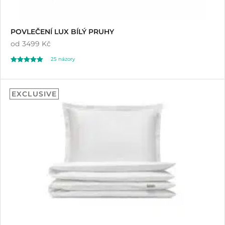
POVLEČENÍ LUX BÍLÝ PRUHY
od
3499 Kč
25
názory
Hodnoceno
25
4.96
EXCLUSIVE
z 5 na základě
hodnocení
zákazníků