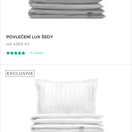
POVLEČENÍ LUX ŠEDÝ
od
4369 Kč
13
názory
Hodnoceno
13
5.00
EXCLUSIVE
z 5 na základě
hodnocení
zákazníků