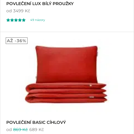
POVLEČENÍ LUX BÍLÝ PROUŽKY
od
3499 Kč
49
názory
Hodnoceno
49
4.94
AŽ -36%
z 5 na základě
hodnocení
zákazníků
POVLEČENÍ BASIC CÍHLOVÝ
od
869 Kč
689 Kč