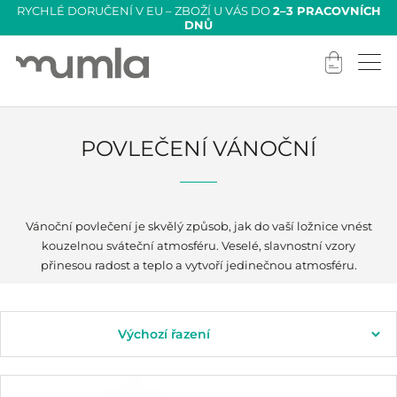
RYCHLÉ DORUČENÍ V EU – ZBOŽÍ U VÁS DO
2–3 PRACOVNÍCH
DNŮ
POVLEČENÍ VÁNOČNÍ
Vánoční povlečení je skvělý způsob, jak do vaší ložnice vnést
kouzelnou sváteční atmosféru. Veselé, slavnostní vzory
přinesou radost a teplo a vytvoří jedinečnou atmosféru.