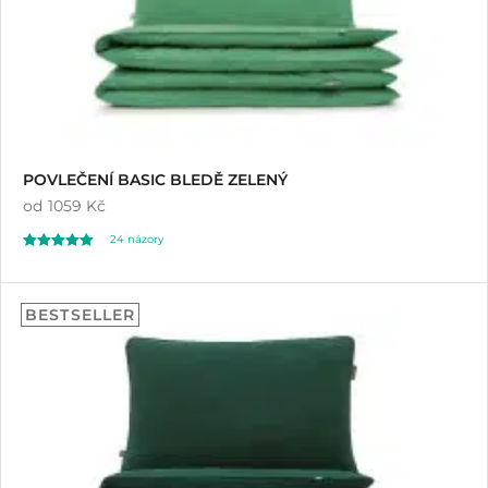
POVLEČENÍ BASIC BLEDĚ ZELENÝ
od
1059 Kč
24
názory
Hodnoceno
24
5.00
BESTSELLER
z 5 na základě
hodnocení
zákazníků