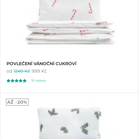
POVLEČENÍ VÁNOČNÍ CUKROVÍ
od
1249 Kč
999 Kč
15
názory
Hodnoceno
15
4.87
AŽ -20%
z 5 na základě
hodnocení
zákazníků