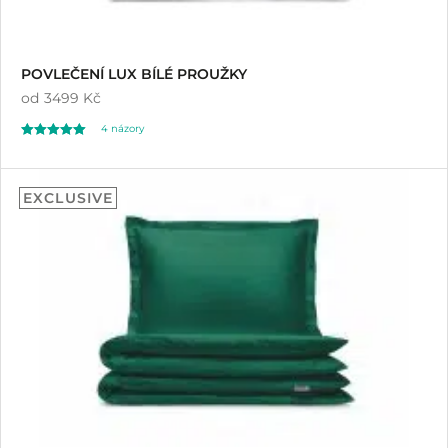
POVLEČENÍ LUX BÍLÉ PROUŽKY
od
3499 Kč
4
názory
Hodnoceno
4
5.00
EXCLUSIVE
z 5 na základě
hodnocení
zákazníků