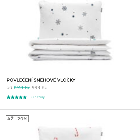
hodnocení
zákazníka
POVLEČENÍ SNĚHOVÉ VLOČKY
od
1249 Kč
999 Kč
8
názory
Hodnoceno
8
5.00
AŽ -20%
z 5 na základě
hodnocení
zákazníků