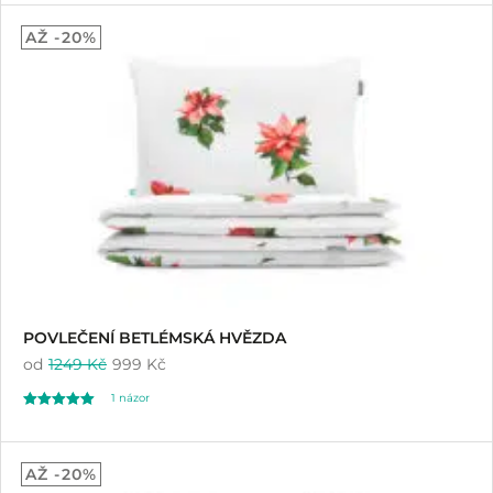
4.86
AŽ -20%
z 5 na základě
hodnocení
zákazníků
POVLEČENÍ BETLÉMSKÁ HVĚZDA
od
1249 Kč
999 Kč
1
názor
Hodnoceno
1
5.00
AŽ -20%
z 5 na základě