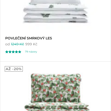
POVLEČENÍ SMRKOVÝ LES
od
1249 Kč
999 Kč
79
názory
Hodnoceno
79
5.00
AŽ -20%
z 5 na základě
hodnocení
zákazníků