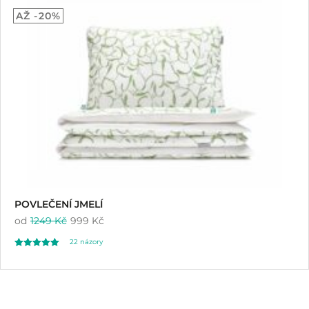
5.00
AŽ -20%
z 5 na základě
hodnocení
zákazníků
POVLEČENÍ JMELÍ
od
1249 Kč
999 Kč
22
názory
Hodnoceno
22
4.95
z 5 na základě
hodnocení