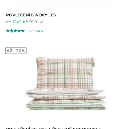
POVLEČENÍ DIVOKÝ LES
od
1249 Kč
999 Kč
47
názory
Hodnoceno
47
5.00
AŽ -20%
z 5 na základě
hodnocení
zákazníků