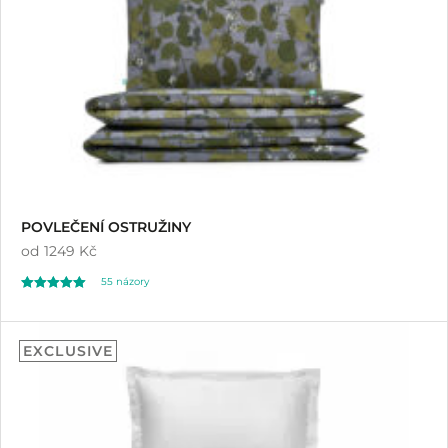
POVLEČENÍ OSTRUŽINY
od
1249 Kč
55
názory
Hodnoceno
55
4.96
EXCLUSIVE
z 5 na základě
hodnocení
zákazníků