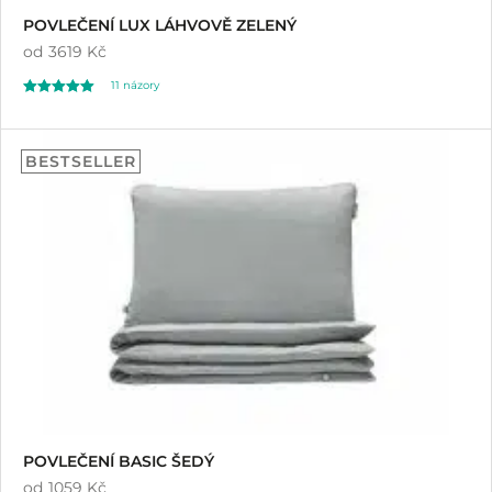
POVLEČENÍ LUX LÁHVOVĚ ZELENÝ
od
3619 Kč
11
názory
Hodnoceno
11
5.00
BESTSELLER
z 5 na základě
hodnocení
zákazníků
POVLEČENÍ BASIC ŠEDÝ
od
1059 Kč