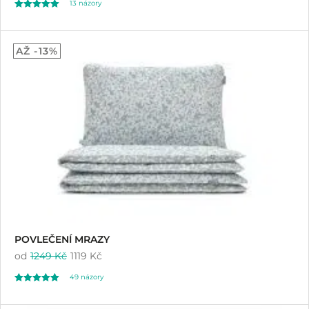
13
názory
Hodnoceno
13
4.46
AŽ -13%
z 5 na základě
hodnocení
zákazníků
POVLEČENÍ MRAZY
od
1249 Kč
1119 Kč
49
názory
Hodnoceno
49