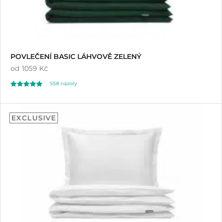
POVLEČENÍ BASIC LÁHVOVĚ ZELENÝ
od
1059 Kč
558
názory
Hodnoceno
558
4.97
EXCLUSIVE
z 5 na základě
hodnocení
zákazníků